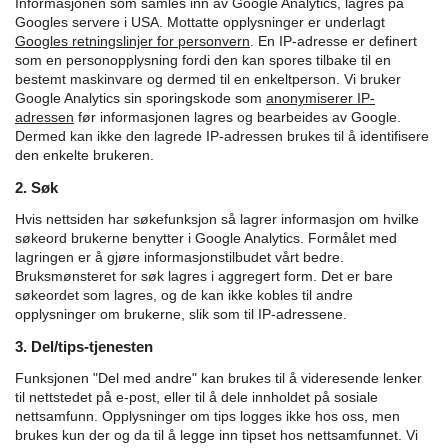
Informasjonen som samles inn av Google Analytics, lagres på
Googles servere i USA. Mottatte opplysninger er underlagt
Googles retningslinjer for personvern
.
En IP-adresse er definert
som en personopplysning fordi den kan spores tilbake til en
bestemt maskinvare og dermed til en enkeltperson. Vi bruker
Google Analytics sin sporingskode som
anonymiserer IP-
adressen
før informasjonen lagres og bearbeides av Google.
Dermed kan ikke den lagrede IP-adressen brukes til å identifisere
den enkelte brukeren.
2. Søk
Hvis nettsiden har søkefunksjon så lagrer informasjon om hvilke
søkeord brukerne benytter i Google Analytics. Formålet med
lagringen er å gjøre informasjonstilbudet vårt bedre.
Bruksmønsteret for søk lagres i aggregert form. Det er bare
søkeordet som lagres, og de kan ikke kobles til andre
opplysninger om brukerne, slik som til IP-adressene.
3. Del/tips-tjenesten
Funksjonen "Del med andre" kan brukes til å videresende lenker
til nettstedet på e-post, eller til å dele innholdet på sosiale
nettsamfunn. Opplysninger om tips logges ikke hos oss, men
brukes kun der og da til å legge inn tipset hos nettsamfunnet. Vi