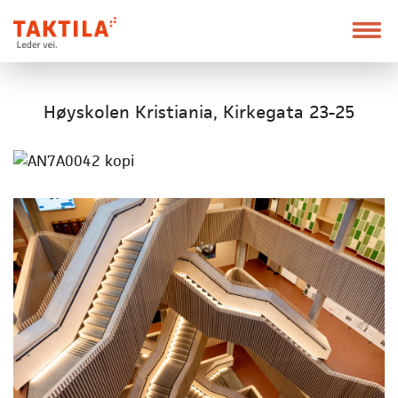
Taktila
Leder
vei
Gå
Forstørre
til
skrift
Høyskolen Kristiania, Kirkegata 23-25
innholdet