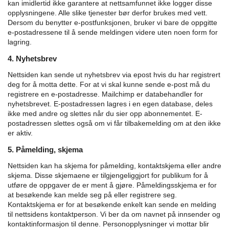
kan imidlertid ikke garantere at nettsamfunnet ikke logger disse
opplysningene. Alle slike tjenester bør derfor brukes med vett.
Dersom du benytter e-postfunksjonen, bruker vi bare de oppgitte
e-postadressene til å sende meldingen videre uten noen form for
lagring.
4. Nyhetsbrev
Nettsiden kan sende ut nyhetsbrev via epost hvis du har registrert
deg for å motta dette. For at vi skal kunne sende e-post må du
registrere en e-postadresse. Mailchimp er databehandler for
nyhetsbrevet. E-postadressen lagres i en egen database, deles
ikke med andre og slettes når du sier opp abonnementet. E-
postadressen slettes også om vi får tilbakemelding om at den ikke
er aktiv.
5. Påmelding, skjema
Nettsiden kan ha skjema for påmelding, kontaktskjema eller andre
skjema. Disse skjemaene er tilgjengeliggjort for publikum for å
utføre de oppgaver de er ment å gjøre.
Påmeldingsskjema er for
at besøkende kan melde seg på eller registrere seg.
Kontaktskjema er for at besøkende enkelt kan sende en melding
til nettsidens kontaktperson.
Vi ber da om navnet på innsender og
kontaktinformasjon til denne. Personopplysninger vi mottar blir