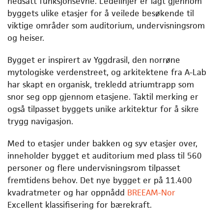
nedsatt funksjonsevne. Ledelinjer er lagt gjennom
byggets ulike etasjer for å veilede besøkende til
viktige områder som auditorium, undervisningsrom
og heiser.
Bygget er inspirert av Yggdrasil, den norrøne
mytologiske verdenstreet, og arkitektene fra A-Lab
har skapt en organisk, trekledd atriumtrapp som
snor seg opp gjennom etasjene. Taktil merking er
også tilpasset byggets unike arkitektur for å sikre
trygg navigasjon.
Med to etasjer under bakken og syv etasjer over,
inneholder bygget et auditorium med plass til 560
personer og flere undervisningsrom tilpasset
fremtidens behov. Det nye bygget er på 11.400
kvadratmeter og har oppnådd
BREEAM-Nor
Excellent klassifisering for bærekraft.