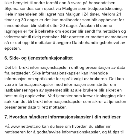
ikke benyttet til andre formål enn å svare på henvendelsen.
Skjema sendes som epost via Mailgun som tredjepartsløsning.
Hele innsendelen blir lagret hos Mailgun i 24 timer. Mellom 24
timer og 30 dager er det kun mailheader som blir oppbevart før
innsendelsen blir slettet etter 30 dager. Årsaken til denne
lagringen er for å bekrefte om eposter blir sendt fra nettsiden og
videresendt til riktig mottaker.
Når eposten er mottatt av mottaker
så er det opp til mottaker å avgjøre Databehandlingsbehovet av
eposten.
6. Side- og tjenestefunksjonalitet
Det blir brukt informasjonskapsler i drift og presentasjon av data
fra nettsteder. Slike informasjonskapsler kan inneholde
informasjon om språkkode for språk valgt av brukeren. Det kan
være informasjonskapsler med informasjon som støtter om
lastbalanseringen av systemet slik at alle brukere blir sikret en
best mulig opplevelse. Ved tjenester som krever innlogging eller
søk kan det bli brukt informasjonskapsler som sikrer at tjenesten
presenterer data til rett mottaker.
7. Hvordan håndtere informasjonskapsler i din nettleser
På
www.nettvett.no
kan du lese om hvordan du
stiller inn
nettleseren for å godta/avvise informasjonskapsler,
og få
tips til