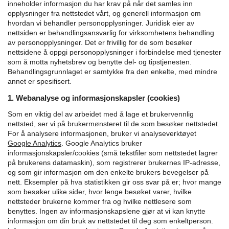
inneholder informasjon du har krav på når det samles inn
opplysninger fra nettstedet vårt, og generell informasjon om
hvordan vi behandler personopplysninger.
Juridisk eier av
nettsiden er behandlingsansvarlig for virksomhetens behandling
av personopplysninger. Det er frivillig for de som besøker
nettsidene å oppgi personopplysninger i forbindelse med tjenester
som å motta nyhetsbrev og benytte del- og tipstjenesten.
Behandlingsgrunnlaget er samtykke fra den enkelte, med mindre
annet er spesifisert.
1. Webanalyse og informasjonskapsler (cookies)
Som en viktig del av arbeidet med å lage et brukervennlig
nettsted, ser vi på brukermønsteret til de som besøker nettstedet.
For å analysere informasjonen, bruker vi analyseverktøyet
Google Analytics
.
Google Analytics bruker
informasjonskapsler/cookies (små tekstfiler som nettstedet lagrer
på brukerens datamaskin), som registrerer brukernes IP-adresse,
og som gir informasjon om den enkelte brukers bevegelser på
nett. Eksempler på hva statistikken gir oss svar på er; hvor mange
som besøker ulike sider, hvor lenge besøket varer, hvilke
nettsteder brukerne kommer fra og hvilke nettlesere som
benyttes. Ingen av informasjonskapslene gjør at vi kan knytte
informasjon om din bruk av nettstedet til deg som enkeltperson.