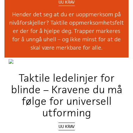
UU KRAV
Hender det seg at du er uoppmerksom på
nivåforskjeller? Taktile oppmerksomhetsfelt
er der for å hjelpe deg. Trapper markeres
for å unngå uhell – og ikke minst for at de
skal være merkbare for alle.
Taktile ledelinjer for
blinde – Kravene du må
følge for universell
utforming
UU KRAV