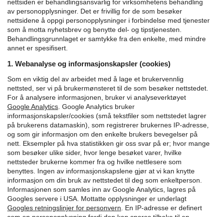
nettsiden er behandlingsansvarlig for virksomhetens behandling
av personopplysninger. Det er frivillig for de som besøker
nettsidene å oppgi personopplysninger i forbindelse med tjenester
som å motta nyhetsbrev og benytte del- og tipstjenesten.
Behandlingsgrunnlaget er samtykke fra den enkelte, med mindre
annet er spesifisert.
1. Webanalyse og informasjonskapsler (cookies)
Som en viktig del av arbeidet med å lage et brukervennlig
nettsted, ser vi på brukermønsteret til de som besøker nettstedet.
For å analysere informasjonen, bruker vi analyseverktøyet
Google Analytics
.
Google Analytics bruker
informasjonskapsler/cookies (små tekstfiler som nettstedet lagrer
på brukerens datamaskin), som registrerer brukernes IP-adresse,
og som gir informasjon om den enkelte brukers bevegelser på
nett. Eksempler på hva statistikken gir oss svar på er; hvor mange
som besøker ulike sider, hvor lenge besøket varer, hvilke
nettsteder brukerne kommer fra og hvilke nettlesere som
benyttes. Ingen av informasjonskapslene gjør at vi kan knytte
informasjon om din bruk av nettstedet til deg som enkeltperson.
Informasjonen som samles inn av Google Analytics, lagres på
Googles servere i USA. Mottatte opplysninger er underlagt
Googles retningslinjer for personvern
.
En IP-adresse er definert