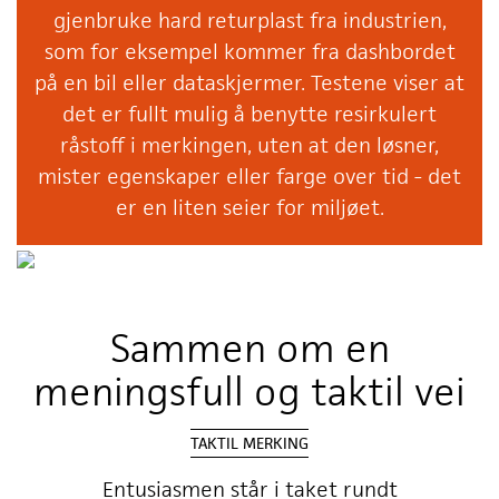
gjenbruke hard returplast fra industrien,
som for eksempel kommer fra dashbordet
på en bil eller dataskjermer. Testene viser at
det er fullt mulig å benytte resirkulert
råstoff i merkingen, uten at den løsner,
mister egenskaper eller farge over tid - det
er en liten seier for miljøet.
Sammen om en
meningsfull og taktil vei
TAKTIL MERKING
Entusiasmen står i taket rundt