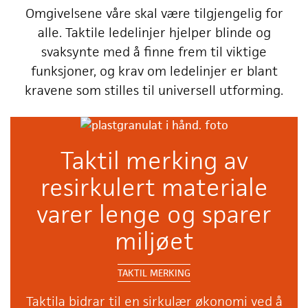
Omgivelsene våre skal være tilgjengelig for
alle. Taktile ledelinjer hjelper blinde og
svaksynte med å finne frem til viktige
funksjoner, og krav om ledelinjer er blant
kravene som stilles til universell utforming.
Taktil merking av
resirkulert materiale
varer lenge og sparer
miljøet
TAKTIL MERKING
Taktila bidrar til en sirkulær økonomi ved å