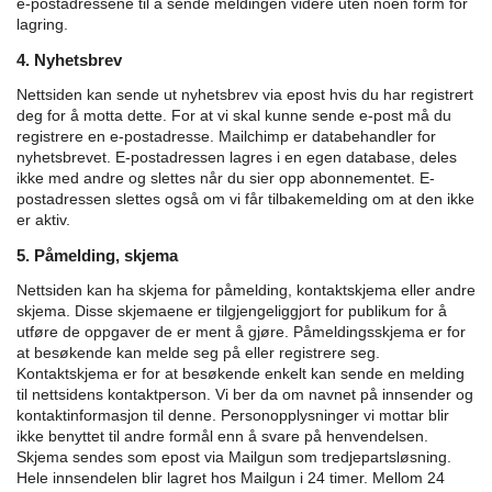
e-postadressene til å sende meldingen videre uten noen form for
lagring.
4. Nyhetsbrev
Nettsiden kan sende ut nyhetsbrev via epost hvis du har registrert
deg for å motta dette. For at vi skal kunne sende e-post må du
registrere en e-postadresse. Mailchimp er databehandler for
nyhetsbrevet. E-postadressen lagres i en egen database, deles
ikke med andre og slettes når du sier opp abonnementet. E-
postadressen slettes også om vi får tilbakemelding om at den ikke
er aktiv.
5. Påmelding, skjema
Nettsiden kan ha skjema for påmelding, kontaktskjema eller andre
skjema. Disse skjemaene er tilgjengeliggjort for publikum for å
utføre de oppgaver de er ment å gjøre.
Påmeldingsskjema er for
at besøkende kan melde seg på eller registrere seg.
Kontaktskjema er for at besøkende enkelt kan sende en melding
til nettsidens kontaktperson.
Vi ber da om navnet på innsender og
kontaktinformasjon til denne. Personopplysninger vi mottar blir
ikke benyttet til andre formål enn å svare på henvendelsen.
Skjema sendes som epost via Mailgun som tredjepartsløsning.
Hele innsendelen blir lagret hos Mailgun i 24 timer. Mellom 24