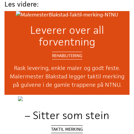
Les videre:
Leverer over all
forventning
REHABILITERING
Rask levering, enkle maler og godt feste.
Malermester Blakstad legger taktil merking
på gulvene i de gamle trappene på NTNU.
– Sitter som stein
TAKTIL MERKING