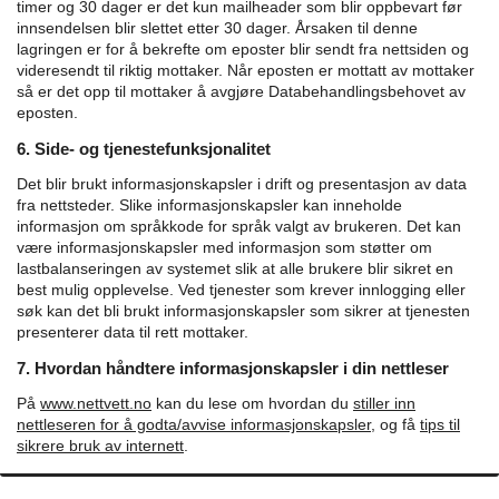
timer og 30 dager er det kun mailheader som blir oppbevart før
innsendelsen blir slettet etter 30 dager. Årsaken til denne
lagringen er for å bekrefte om eposter blir sendt fra nettsiden og
videresendt til riktig mottaker.
Når eposten er mottatt av mottaker
så er det opp til mottaker å avgjøre Databehandlingsbehovet av
eposten.
6. Side- og tjenestefunksjonalitet
Det blir brukt informasjonskapsler i drift og presentasjon av data
fra nettsteder. Slike informasjonskapsler kan inneholde
informasjon om språkkode for språk valgt av brukeren. Det kan
være informasjonskapsler med informasjon som støtter om
lastbalanseringen av systemet slik at alle brukere blir sikret en
best mulig opplevelse. Ved tjenester som krever innlogging eller
søk kan det bli brukt informasjonskapsler som sikrer at tjenesten
presenterer data til rett mottaker.
7. Hvordan håndtere informasjonskapsler i din nettleser
På
www.nettvett.no
kan du lese om hvordan du
stiller inn
nettleseren for å godta/avvise informasjonskapsler,
og få
tips til
sikrere bruk av internett
.