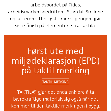
arbeidsbordet på Fides,
arbeidsmarkedsbedriften i Stjørdal. Smilene
og latteren sitter løst - mens gjengen gjør
siste finish på elementene fra Taktila.
Først ute med
miljødeklarasjon (EPD)
på taktil merking
TAKTIL MERKING
TAKTILA® gjør det enda enklere å ta
bærekraftige materialvalg også når det
kommer til den taktile merkingen i bygg.