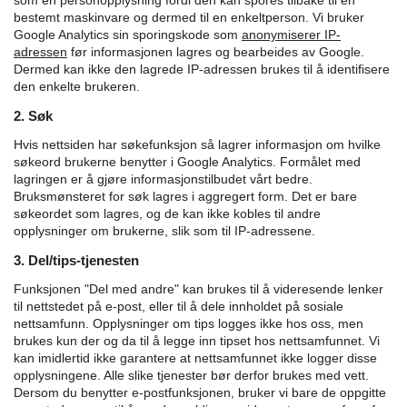
som en personopplysning fordi den kan spores tilbake til en
bestemt maskinvare og dermed til en enkeltperson. Vi bruker
Google Analytics sin sporingskode som
anonymiserer IP-
adressen
før informasjonen lagres og bearbeides av Google.
Dermed kan ikke den lagrede IP-adressen brukes til å identifisere
den enkelte brukeren.
2. Søk
Hvis nettsiden har søkefunksjon så lagrer informasjon om hvilke
søkeord brukerne benytter i Google Analytics. Formålet med
lagringen er å gjøre informasjonstilbudet vårt bedre.
Bruksmønsteret for søk lagres i aggregert form. Det er bare
søkeordet som lagres, og de kan ikke kobles til andre
opplysninger om brukerne, slik som til IP-adressene.
3. Del/tips-tjenesten
Funksjonen "Del med andre" kan brukes til å videresende lenker
til nettstedet på e-post, eller til å dele innholdet på sosiale
nettsamfunn. Opplysninger om tips logges ikke hos oss, men
brukes kun der og da til å legge inn tipset hos nettsamfunnet. Vi
kan imidlertid ikke garantere at nettsamfunnet ikke logger disse
opplysningene. Alle slike tjenester bør derfor brukes med vett.
Dersom du benytter e-postfunksjonen, bruker vi bare de oppgitte